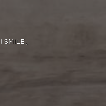
 SMILE。