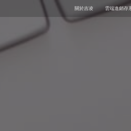
關於吉凌
雲端進銷存